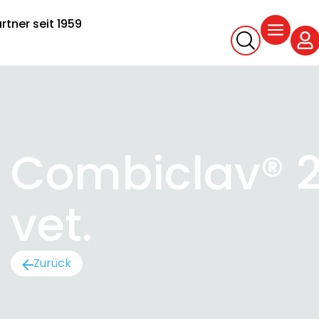
rtner seit 1959
Combiclav® 2
vet.
Zurück