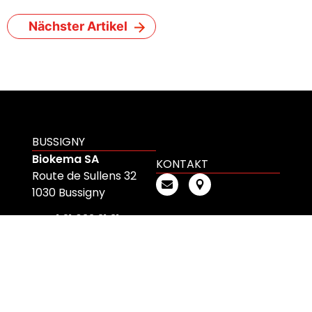
Nächster Artikel
BUSSIGNY
Biokema SA
KONTAKT
Route de Sullens 32
1030 Bussigny
T +41 21 633 31 31
DÜBENDORF
Biokema AG
KONTAKT
Überlandstrasse 101