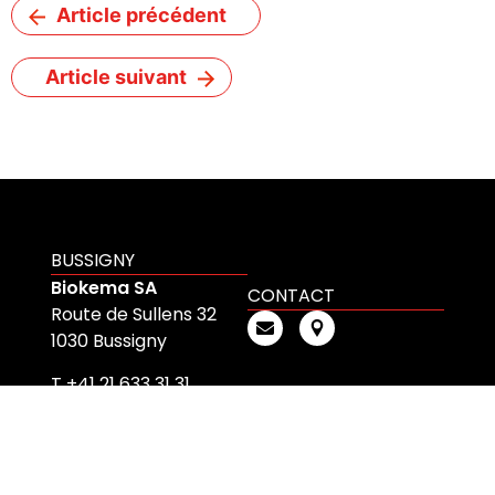
Article précédent
Article suivant
BUSSIGNY
Biokema SA
CONTACT
Route de Sullens 32
1030 Bussigny
T +41 21 633 31 31
DÜBENDORF
Biokema AG
CONTACT