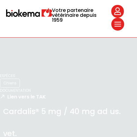
Votre partenaire
vétérinaire depuis
1959
ESPÈCES
Chiens
DOCUMENTATION
Lien vers le TAK
Cardalis® 5 mg / 40 mg ad us.
vet.