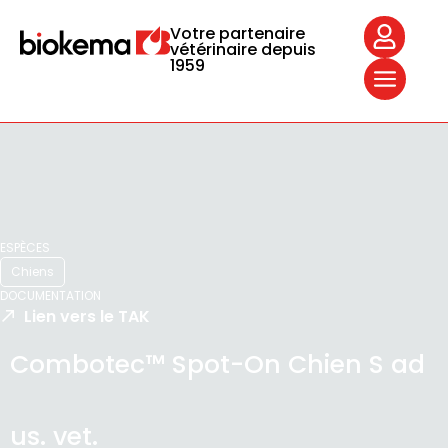
Votre partenaire
vétérinaire depuis
1959
ESPÈCES
Chiens
DOCUMENTATION
Lien vers le TAK
Combotec™ Spot-On Chien S ad
us. vet.