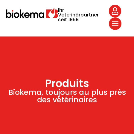
Ihr
Veterinärpartner
seit 1959
Produits
Biokema, toujours au plus près
des vétérinaires